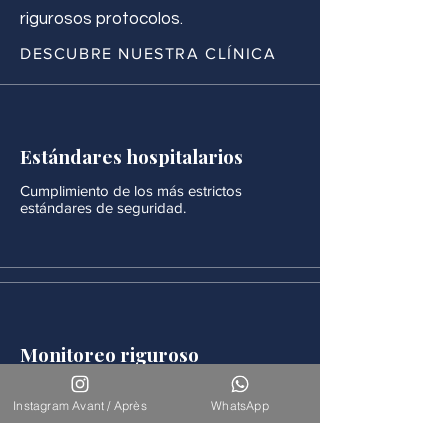
rigurosos protocolos.
DESCUBRE NUESTRA CLÍNICA
Estándares hospitalarios
Cumplimiento de los más estrictos
estándares de seguridad.
Monitoreo riguroso
Después de cada procedimiento se realiza
un seguimiento médico continuo.
Instagram Avant / Après
WhatsApp