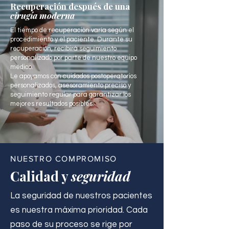
Recuperación después de una
cirugía moderna
El tiempo de recuperación varía según el
procedimiento y el paciente. Durante su
recuperación, recibirá seguimiento
personalizado por parte de nuestro equipo
médico.
Le apoyamos con cuidados postoperatorios
personalizados, asesoramiento preciso y
seguimiento regular para garantizar los
mejores resultados posibles.
NUESTRO COMPROMISO
Calidad y
seguridad
La seguridad de nuestros pacientes
es nuestra máxima prioridad. Cada
paso de su proceso se rige por