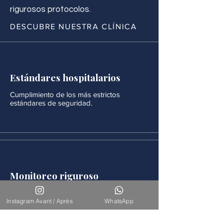
rigurosos protocolos.
DESCUBRE NUESTRA CLÍNICA
Estándares hospitalarios
Cumplimiento de los más estrictos
estándares de seguridad.
Monitoreo riguroso
Después de cada procedimiento se realiza
un seguimiento médico continuo.
Instagram Avant / Après
WhatsApp