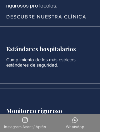
rigurosos protocolos.
DESCUBRE NUESTRA CLÍNICA
Estándares hospitalarios
Cumplimiento de los más estrictos
estándares de seguridad.
Monitoreo riguroso
Después de cada procedimiento se realiza
un seguimiento médico continuo.
Instagram Avant / Après
WhatsApp