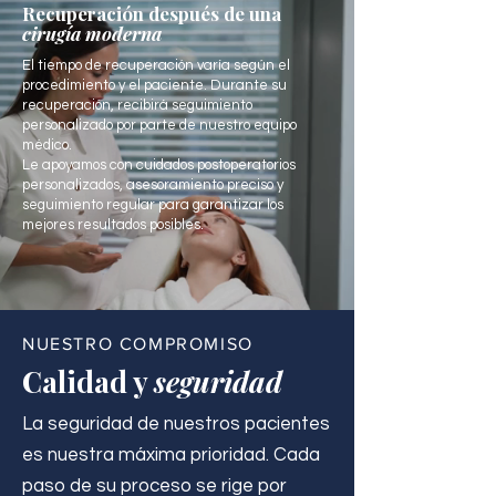
Recuperación después de una
cirugía moderna
El tiempo de recuperación varía según el
procedimiento y el paciente. Durante su
recuperación, recibirá seguimiento
personalizado por parte de nuestro equipo
médico.
Le apoyamos con cuidados postoperatorios
personalizados, asesoramiento preciso y
seguimiento regular para garantizar los
mejores resultados posibles.
NUESTRO COMPROMISO
Calidad y
seguridad
La seguridad de nuestros pacientes
es nuestra máxima prioridad. Cada
paso de su proceso se rige por