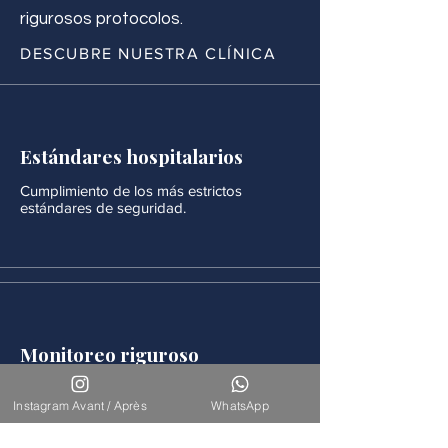
rigurosos protocolos.
DESCUBRE NUESTRA CLÍNICA
Estándares hospitalarios
Cumplimiento de los más estrictos
estándares de seguridad.
Monitoreo riguroso
Después de cada procedimiento se realiza
un seguimiento médico continuo.
Instagram Avant / Après
WhatsApp