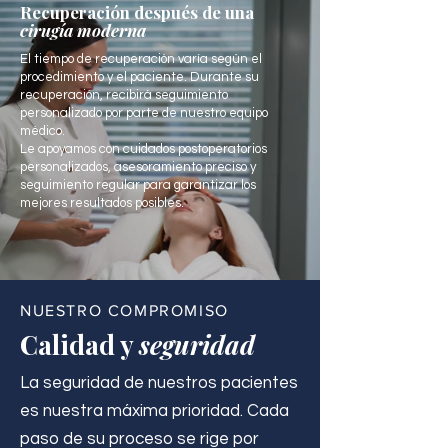
Recuperación después de una
cirugía moderna
El tiempo de recuperación varía según el
procedimiento y el paciente. Durante su
recuperación, recibirá seguimiento
personalizado por parte de nuestro equipo
médico.
Le apoyamos con cuidados postoperatorios
personalizados, asesoramiento preciso y
seguimiento regular para garantizar los
mejores resultados posibles.
NUESTRO COMPROMISO
Calidad y
seguridad
La seguridad de nuestros pacientes
es nuestra máxima prioridad. Cada
paso de su proceso se rige por