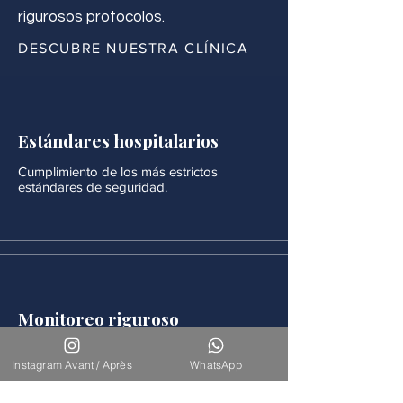
rigurosos protocolos.
DESCUBRE NUESTRA CLÍNICA
Estándares hospitalarios
Cumplimiento de los más estrictos
estándares de seguridad.
Monitoreo riguroso
Después de cada procedimiento se realiza
un seguimiento médico continuo.
Instagram Avant / Après
WhatsApp