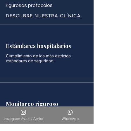
rigurosos protocolos.
DESCUBRE NUESTRA CLÍNICA
Estándares hospitalarios
Cumplimiento de los más estrictos
estándares de seguridad.
Monitoreo riguroso
Después de cada procedimiento se realiza
un seguimiento médico continuo.
Instagram Avant / Après
WhatsApp