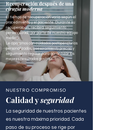
Recuperación después de una
cirugía moderna
El tiempo de recuperación varía según el
procedimiento y el paciente. Durante su
recuperación, recibirá seguimiento
personalizado por parte de nuestro equipo
médico.
Le apoyamos con cuidados postoperatorios
personalizados, asesoramiento preciso y
seguimiento regular para garantizar los
mejores resultados posibles.
NUESTRO COMPROMISO
Calidad y
seguridad
La seguridad de nuestros pacientes
es nuestra máxima prioridad. Cada
paso de su proceso se rige por