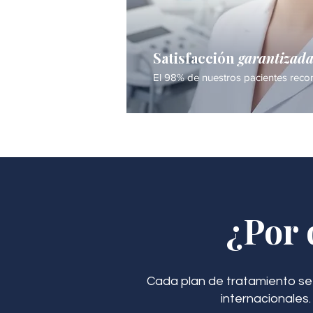
Satisfacción
garantizad
El 98% de nuestros pacientes recom
¿Por 
Cada plan de tratamiento se
internacionales