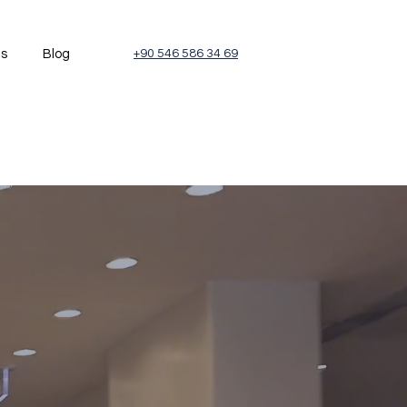
és
Blog
+90 546 586 34 69