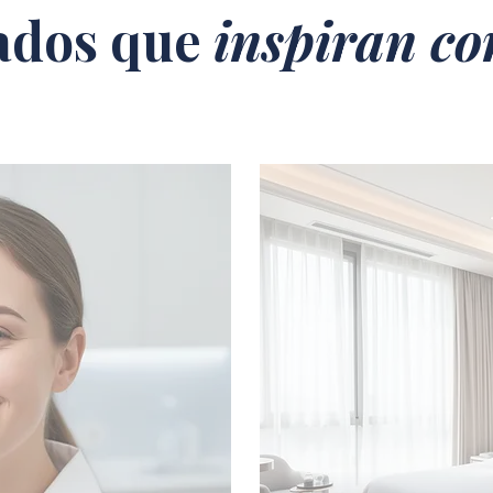
ados que
inspiran co