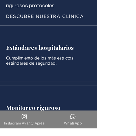
rigurosos protocolos.
DESCUBRE NUESTRA CLÍNICA
Estándares hospitalarios
Cumplimiento de los más estrictos
estándares de seguridad.
Monitoreo riguroso
Después de cada procedimiento se realiza
un seguimiento médico continuo.
Instagram Avant / Après
WhatsApp