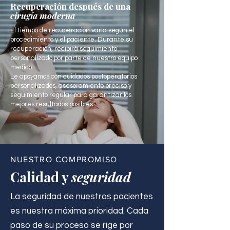
Recuperación después de una
cirugía moderna
El tiempo de recuperación varía según el
procedimiento y el paciente. Durante su
recuperación, recibirá seguimiento
personalizado por parte de nuestro equipo
médico.
Le apoyamos con cuidados postoperatorios
personalizados, asesoramiento preciso y
seguimiento regular para garantizar los
mejores resultados posibles.
NUESTRO COMPROMISO
Calidad y
seguridad
La seguridad de nuestros pacientes
es nuestra máxima prioridad. Cada
paso de su proceso se rige por