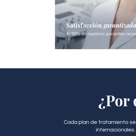
Satisfacción
garantizad
El 98% de nuestros pacientes recom
¿Por 
Cada plan de tratamiento se
internacionales