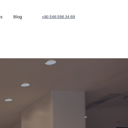
és
Blog
+90 546 586 34 69