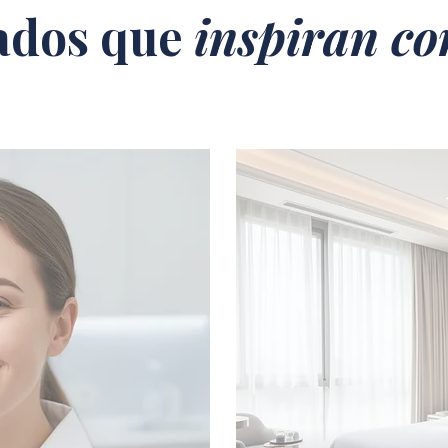
ados que
inspiran co