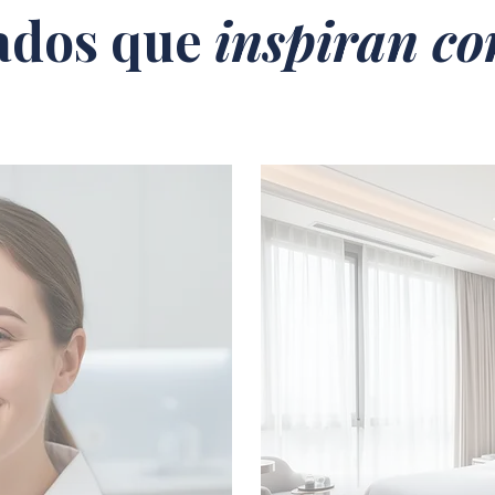
ados que
inspiran co