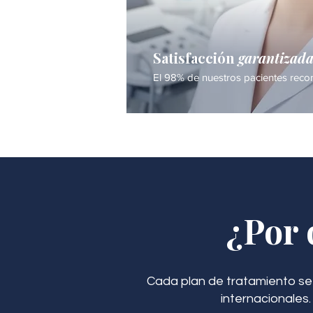
Satisfacción
garantizad
El 98% de nuestros pacientes recom
¿Por 
Cada plan de tratamiento se
internacionales