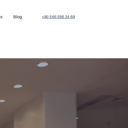
és
Blog
+90 546 586 34 69