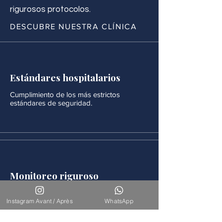
rigurosos protocolos.
DESCUBRE NUESTRA CLÍNICA
Estándares hospitalarios
Cumplimiento de los más estrictos
estándares de seguridad.
Monitoreo riguroso
Después de cada procedimiento se realiza
un seguimiento médico continuo.
Instagram Avant / Après
WhatsApp