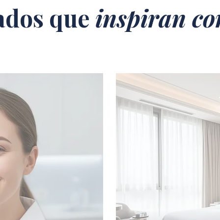
ados que
inspiran co