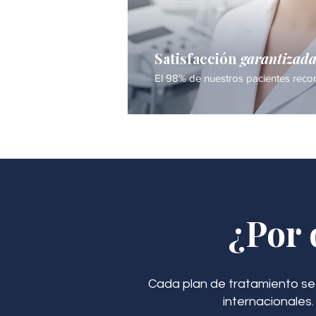
Satisfacción
garantizad
El 98% de nuestros pacientes recom
¿Por 
Cada plan de tratamiento se
internacionales