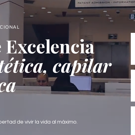
ACIONAL
 Excelencia
tética, capilar
ca
bertad de vivir la vida al máximo.