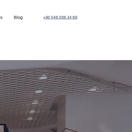
és
Blog
+90 546 586 34 69