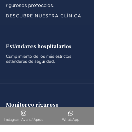
rigurosos protocolos.
DESCUBRE NUESTRA CLÍNICA
Estándares hospitalarios
Cumplimiento de los más estrictos
estándares de seguridad.
Monitoreo riguroso
Después de cada procedimiento se realiza
un seguimiento médico continuo.
Instagram Avant / Après
WhatsApp